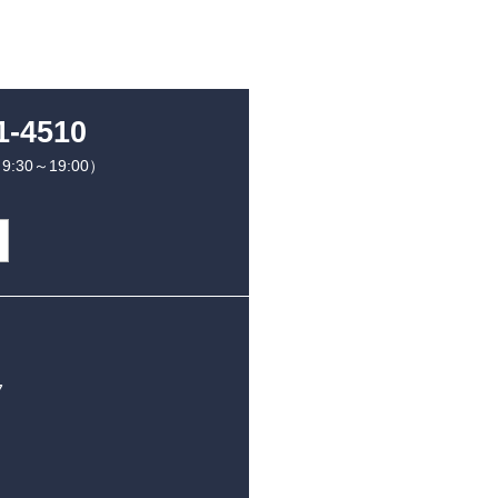
1-4510
30～19:00）
7