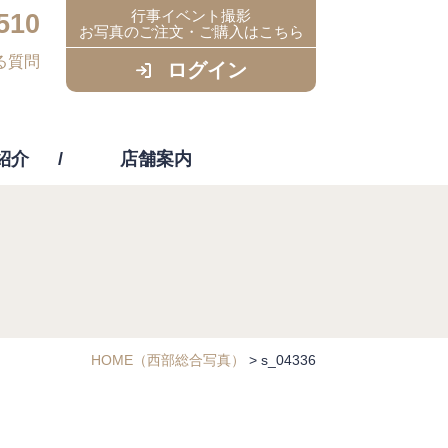
行事イベント撮影
510
お写真のご注文・ご購入はこちら
る質問
ログイン
紹介
店舗案内
ビス
HOME
（西部総合写真）
>
s_04336