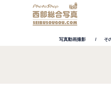
写真動画撮影
そ
動