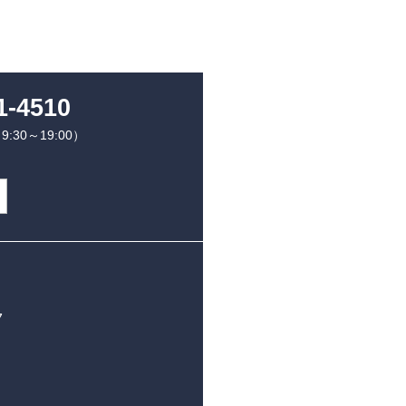
1-4510
30～19:00）
7