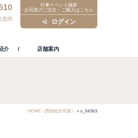
行事イベント撮影
510
お写真のご注文・ご購入はこちら
る質問
ログイン
紹介
店舗案内
ビス
HOME
（西部総合写真）
>
s_04363