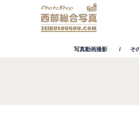
写真動画撮影
そ
動