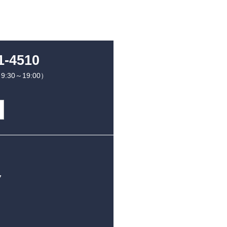
1-4510
30～19:00）
7