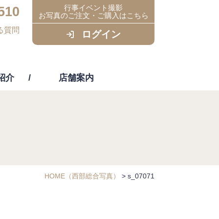
行事イベント撮影
510
お写真のご注文・ご購入はこちら
る質問
ログイン
紹介
店舗案内
ビス
HOME
（西部総合写真）
>
s_07071