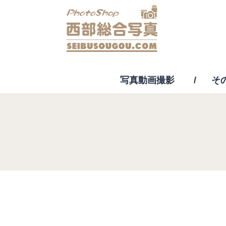
写真動画撮影
そ
動