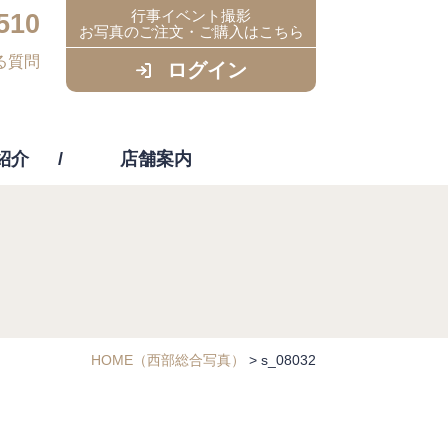
行事イベント撮影
510
お写真のご注文・ご購入はこちら
る質問
ログイン
紹介
店舗案内
ビス
HOME
（西部総合写真）
>
s_08032