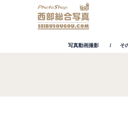
写真動画撮影
そ
動