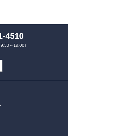
1-4510
30～19:00）
7