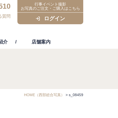
行事イベント撮影
510
お写真のご注文・ご購入はこちら
る質問
ログイン
紹介
店舗案内
ビス
HOME
（西部総合写真）
>
s_08459