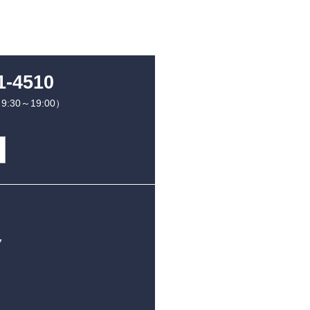
1-4510
30～19:00）
7