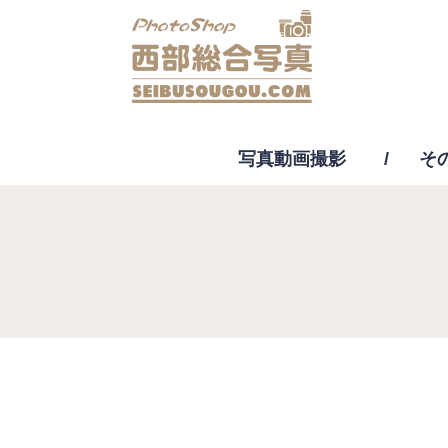
写真動画撮影
そ
動