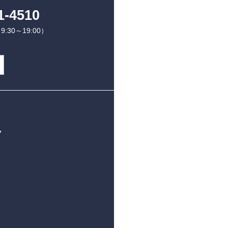
1-4510
30～19:00）
7