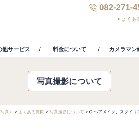
082-271-4
よくあ
の他サービス
料金について
カメラマン
画編集
PC修理・修復・復元
その他サー
写真撮影について
合写真）
>
よくある質問
>
写真撮影について
>
Q.ヘアメイク、スタイ