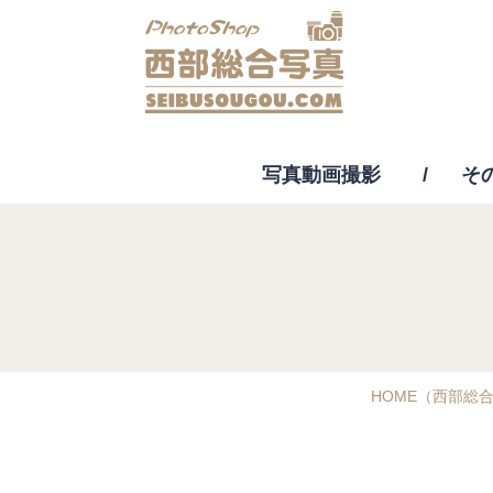
写真動画撮影
そ
動
HOME
（西部総