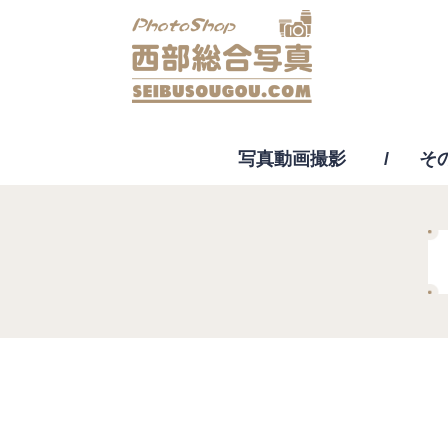
写真動画撮影
そ
動